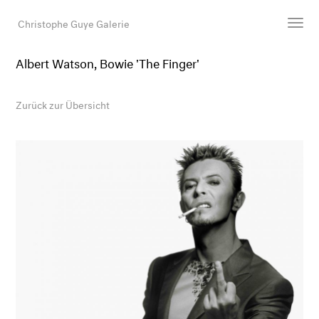
Christophe Guye Galerie
Albert Watson, Bowie 'The Finger'
Künstler:innen
Ausstellungen
Zurück zur Übersicht
Messen
Newsroom
Shop
Galerie
Suche
E-Mail
EN