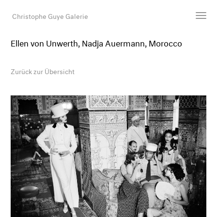
Christophe Guye Galerie
Ellen von Unwerth, Nadja Auermann, Morocco
Künstler:innen
Ausstellungen
Zurück zur Übersicht
Messen
Newsroom
Shop
Galerie
Suche
E-Mail
EN