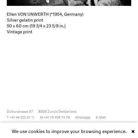
Ellen VON UNWERTH (*1954, Germany)
Silver gelatin print
50 x 60 cm (19 3/4 x 23 5/8 in.)
Vintage print
Dufourstrasse 97
8008
Zurich/Switzerland
T +41 44 252 01 11
M +41 79 838 74 78
Whatsapp
E-Mail
Newsletter
Artsy
Instagram
Facebook
Vimeo
Youtube
We use cookies to improve your browsing experience.
✖