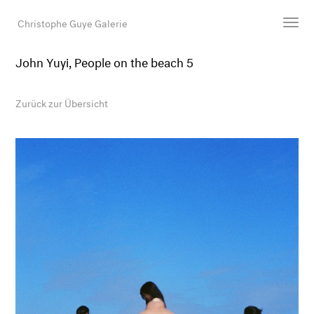
Christophe Guye Galerie
John Yuyi, People on the beach 5
Künstler:innen
Ausstellungen
Zurück zur Übersicht
Messen
Newsroom
Shop
Galerie
Suche
E-Mail
EN