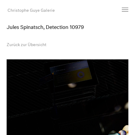
Christophe Guye Galerie
Jules Spinatsch, Detection 10979
Künstler:innen
Ausstellungen
Zurück zur Übersicht
Messen
Newsroom
Shop
Galerie
Suche
E-Mail
EN