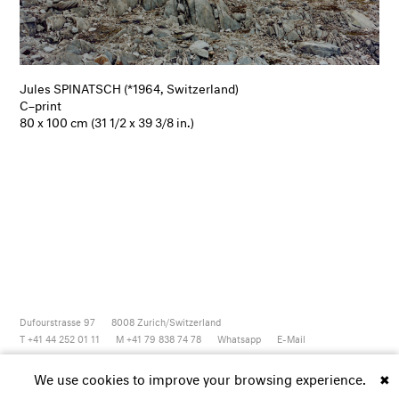
Jules SPINATSCH (*1964, Switzerland)
C–print
80 x 100 cm (31 1/2 x 39 3/8 in.)
Dufourstrasse 97
8008
Zurich/Switzerland
T +41 44 252 01 11
M +41 79 838 74 78
Whatsapp
E-Mail
Newsletter
Artsy
Instagram
Facebook
Vimeo
Youtube
We use cookies to improve your browsing experience.
✖