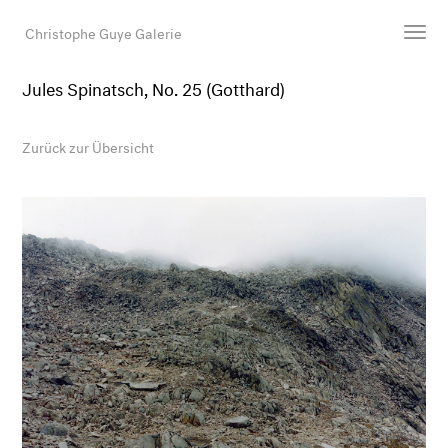
Christophe Guye Galerie
Jules Spinatsch, No. 25 (Gotthard)
Künstler:innen
Ausstellungen
Zurück zur Übersicht
Messen
Newsroom
Shop
Galerie
Suche
E-Mail
EN