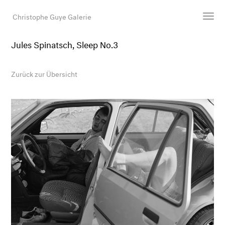
Christophe Guye Galerie
Jules Spinatsch, Sleep No.3
Künstler:innen
Ausstellungen
Zurück zur Übersicht
Messen
Newsroom
Shop
Galerie
Suche
E-Mail
EN