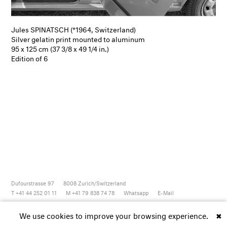
Jules SPINATSCH (*1964, Switzerland)
Silver gelatin print mounted to aluminum
95 x 125 cm (37 3/8 x 49 1/4 in.)
Edition of 6
Dufourstrasse 97
8008
Zurich/Switzerland
T +41 44 252 01 11
M +41 79 838 74 78
Whatsapp
E-Mail
Newsletter
Artsy
Instagram
Facebook
Vimeo
Youtube
We use cookies to improve your browsing experience.
✖