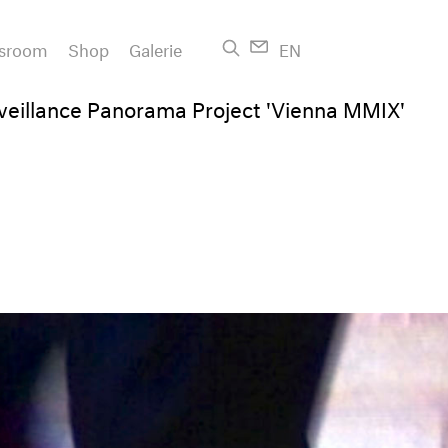
sroom
Shop
Galerie
EN
rveillance Panorama Project 'Vienna MMIX'