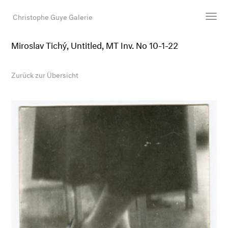
Christophe Guye Galerie
Miroslav Tichý, Untitled, MT Inv. No 10-1-22
Künstler:innen
Ausstellungen
Zurück zur Übersicht
Messen
Newsroom
Shop
Galerie
Suche
E-Mail
EN