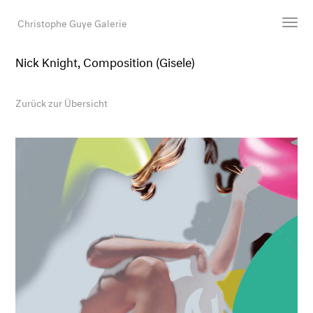
Christophe Guye Galerie
Nick Knight, Composition (Gisele)
Künstler:innen
Ausstellungen
Zurück zur Übersicht
Messen
Newsroom
Shop
Galerie
Suche
E-Mail
EN