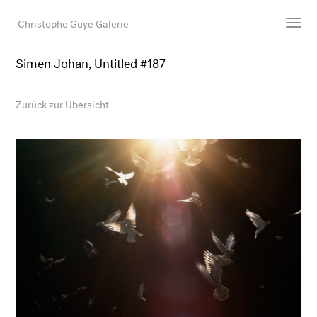
Christophe Guye Galerie
Simen Johan, Untitled #187
Künstler:innen
Ausstellungen
Zurück zur Übersicht
Messen
Newsroom
Shop
Galerie
Suche
E-Mail
EN