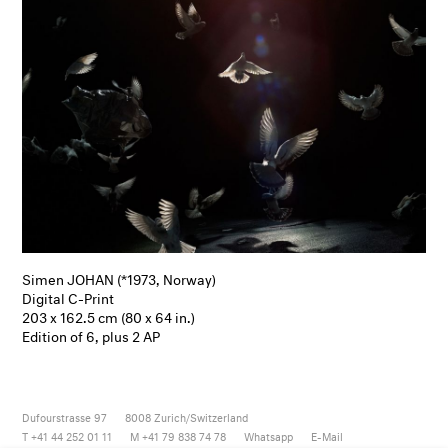
Simen JOHAN (*1973, Norway)
Digital C-Print
203 x 162.5 cm (80 x 64 in.)
Edition of 6, plus 2 AP
Dufourstrasse 97
8008
Zurich/Switzerland
T +41 44 252 01 11
M +41 79 838 74 78
Whatsapp
E-Mail