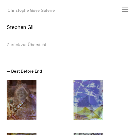
Christophe Guye Galerie
Stephen Gill
Künstler:innen
Ausstellungen
Zurück zur Übersicht
Messen
Newsroom
Shop
Best Before End
Galerie
Suche
E-Mail
EN