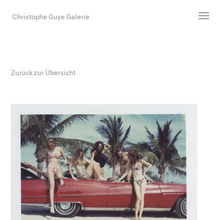
Christophe Guye Galerie
Künstler:innen
Ausstellungen
Zurück zur Übersicht
Messen
Newsroom
Shop
Galerie
Suche
E-Mail
EN