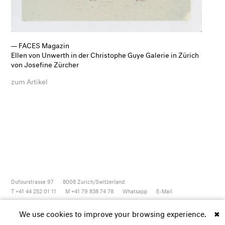
— FACES Magazin
Ellen von Unwerth in der Christophe Guye Galerie in Zürich
von Josefine Zürcher
zum Artikel
Dufourstrasse 97
8008
Zurich/Switzerland
T +41 44 252 01 11
M +41 79 838 74 78
Whatsapp
E-Mail
Newsletter
Artsy
Instagram
Facebook
Vimeo
Youtube
We use cookies to improve your browsing experience.
✖