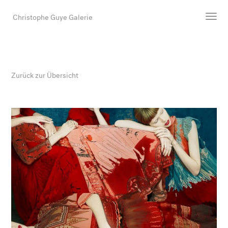
Christophe Guye Galerie
Künstler:innen
Ausstellungen
Zurück zur Übersicht
Messen
Newsroom
Shop
Galerie
Suche
E-Mail
EN