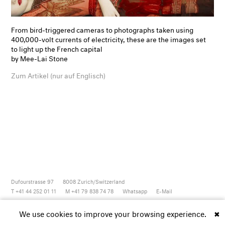
From bird-triggered cameras to photographs taken using
400,000-volt currents of electricity, these are the images set
to light up the French capital
by Mee-Lai Stone
Zum Artikel (nur auf Englisch)
Dufourstrasse 97
8008
Zurich/Switzerland
T +41 44 252 01 11
M +41 79 838 74 78
Whatsapp
E-Mail
Newsletter
Artsy
Instagram
Facebook
Vimeo
Youtube
We use cookies to improve your browsing experience.
✖