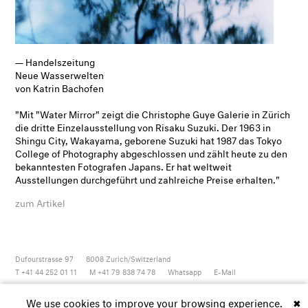
— Handelszeitung
Neue Wasserwelten
von Katrin Bachofen
"Mit "Water Mirror" zeigt die Christophe Guye Galerie in Zürich
die dritte Einzelausstellung von Risaku Suzuki. Der 1963 in
Shingu City, Wakayama, geborene Suzuki hat 1987 das Tokyo
College of Photography abgeschlossen und zählt heute zu den
bekanntesten Fotografen Japans. Er hat weltweit
Ausstellungen durchgeführt und zahlreiche Preise erhalten."
zum Artikel
Dufourstrasse 97
8008
Zurich/Switzerland
T +41 44 252 01 11
M +41 79 838 74 78
Whatsapp
E-Mail
Newsletter
Artsy
Instagram
Facebook
Vimeo
Youtube
We use cookies to improve your browsing experience.
✖