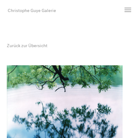
Christophe Guye Galerie
Künstler:innen
Ausstellungen
Zurück zur Übersicht
Messen
Newsroom
Shop
Galerie
Suche
E-Mail
EN