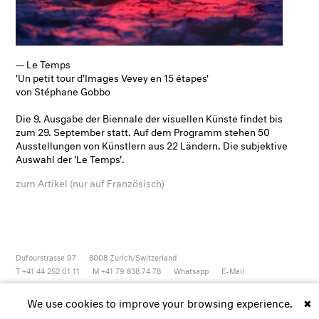
— Le Temps
'Un petit tour d’Images Vevey en 15 étapes'
von Stéphane Gobbo
Die 9. Ausgabe der Biennale der visuellen Künste findet bis
zum 29. September statt. Auf dem Programm stehen 50
Ausstellungen von Künstlern aus 22 Ländern. Die subjektive
Auswahl der 'Le Temps'.
zum Artikel (nur auf Französisch)
Dufourstrasse 97
8008
Zurich/Switzerland
T +41 44 252 01 11
M +41 79 838 74 78
Whatsapp
E-Mail
Newsletter
Artsy
Instagram
Facebook
Vimeo
Youtube
We use cookies to improve your browsing experience.
✖