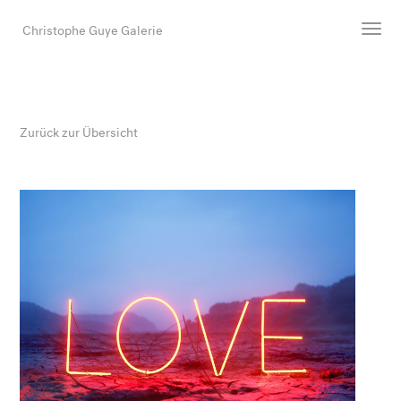
Christophe Guye Galerie
Künstler:innen
Ausstellungen
Zurück zur Übersicht
Messen
Newsroom
Shop
Galerie
Suche
E-Mail
EN