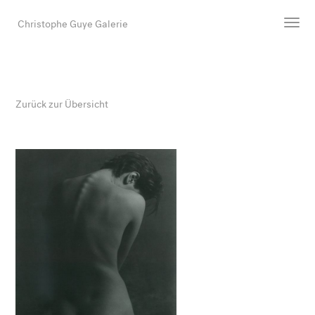
Christophe Guye Galerie
Künstler:innen
Ausstellungen
Zurück zur Übersicht
Messen
Newsroom
Shop
Galerie
Suche
E-Mail
EN