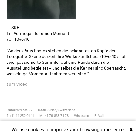
— SRF
Ein Vermögen für einen Moment
von 10vor10
"An der «Paris Photo» stellen die bekanntesten Köpfe der
Fotografie-Szene derzeit ihre Werke zur Schau. «10vor10» hat
zwei passionierte Sammler auf eine Runde durch die
Ausstellung begleitet – und selbst die Kenner sind überrascht,
was einige Momentaufnahmen wert sind."
zum Video
Dufourstrasse 97
8008
Zurich/Switzerland
T +41 44 252 01 11
M +41 79 838 74 78
Whatsapp
E-Mail
Newsletter
Artsy
Instagram
Facebook
Vimeo
Youtube
We use cookies to improve your browsing experience.
✖