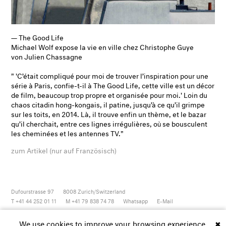
— The Good Life
Michael Wolf expose la vie en ville chez Christophe Guye
von Julien Chassagne
" '
C’était compliqué pour moi de trouver l’inspiration pour une
série à Paris
, confie-t-il à The Good Life,
cette ville est un décor
de film, beaucoup trop propre et organisée pour moi.
' Loin du
chaos citadin hong-kongais, il patine, jusqu’à ce qu’il grimpe
sur les toits, en 2014. Là, il trouve enfin un thème, et le bazar
qu’il cherchait, entre ces lignes irrégulières, où se bousculent
les cheminées et les antennes TV."
zum Artikel (nur auf Französisch)
Dufourstrasse 97
8008
Zurich/Switzerland
T +41 44 252 01 11
M +41 79 838 74 78
Whatsapp
E-Mail
Newsletter
Artsy
Instagram
Facebook
Vimeo
Youtube
We use cookies to improve your browsing experience.
✖