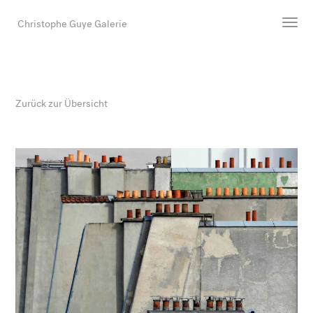
Christophe Guye Galerie
Künstler:innen
Ausstellungen
Zurück zur Übersicht
Messen
Newsroom
Shop
Galerie
Suche
E-Mail
EN