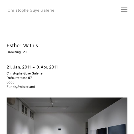
Christophe Guye Galerie
Künstler:innen
Ausstellungen
Esther Mathis
Messen
Drowning Bell
Newsroom
21. Jan. 2011
–
9. Apr. 2011
Shop
Christophe Guye Galerie
Galerie
Dufourstrasse 97
8008
Zurich/Switzerland
Suche
E-Mail
EN