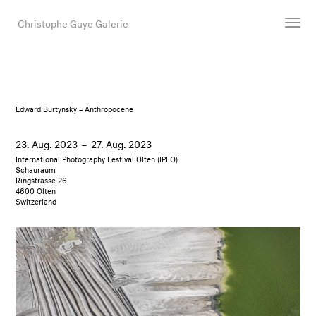
Christophe Guye Galerie
Künstler:innen
Ausstellungen
Edward Burtynsky – Anthropocene
Messen
Newsroom
23. Aug. 2023
–
27. Aug. 2023
International Photography Festival Olten (IPFO)
Shop
Schauraum
Ringstrasse 26
Galerie
4600 Olten
Switzerland
Suche
E-Mail
EN