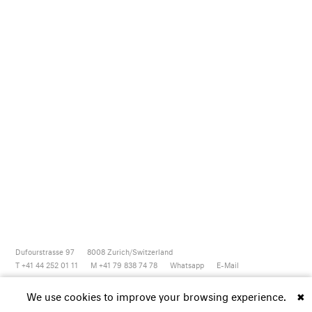
Dufourstrasse 97
8008
Zurich/Switzerland
T +41 44 252 01 11
M +41 79 838 74 78
Whatsapp
E-Mail
Newsletter
Artsy
Instagram
Facebook
Vimeo
Youtube
We use cookies to improve your browsing experience.
✖