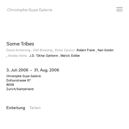
Christophe Guye Galerie
Künstler:innen
Ausstellungen
Some Tribes
Messen
David Armstrong ,
Olaf Breuning ,
Elinor Carucci,
Robert Frank , Nan Goldin
,
Seydou Keita ,
J.D. 'Okhai Ojeikere , Malick Sidibe
Newsroom
Shop
3. Juli 2006
–
31. Aug. 2006
Galerie
Christophe Guye Galerie
Dufourstrasse 97
8008
Zurich/Switzerland
Suche
E-Mail
Einleitung
Teilen
EN