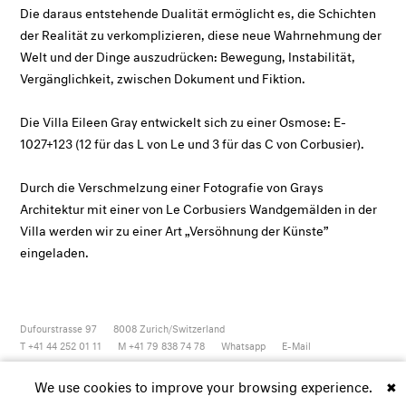
Die daraus entstehende Dualität ermöglicht es, die Schichten
der Realität zu verkomplizieren, diese neue Wahrnehmung der
Welt und der Dinge auszudrücken: Bewegung, Instabilität,
Vergänglichkeit, zwischen Dokument und Fiktion.
Die Villa Eileen Gray entwickelt sich zu einer Osmose: E-
1027+123 (12 für das L von Le und 3 für das C von Corbusier).
Durch die Verschmelzung einer Fotografie von Grays
Architektur mit einer von Le Corbusiers Wandgemälden in der
Villa werden wir zu einer Art „Versöhnung der Künste”
eingeladen.
Dufourstrasse 97
8008
Zurich/Switzerland
T +41 44 252 01 11
M +41 79 838 74 78
Whatsapp
E-Mail
Newsletter
Artsy
Instagram
Facebook
Vimeo
Youtube
We use cookies to improve your browsing experience.
✖