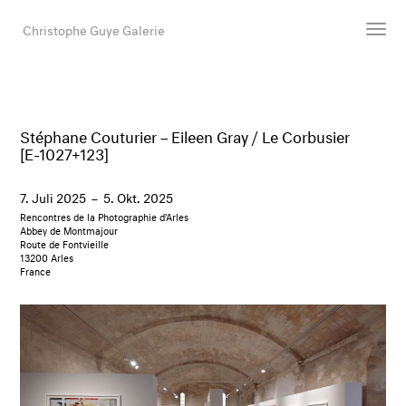
Christophe Guye Galerie
Künstler:innen
Ausstellungen
Stéphane Couturier – Eileen Gray / Le Corbusier
[E-1027+123]
Messen
Newsroom
7. Juli 2025
–
5. Okt. 2025
Shop
Rencontres de la Photographie d’Arles
Abbey de Montmajour
Galerie
Route de Fontvieille
13200 Arles
France
Suche
E-Mail
EN