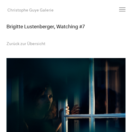
Christophe Guye Galerie
Brigitte Lustenberger, Watching #7
Künstler:innen
Ausstellungen
Zurück zur Übersicht
Messen
Newsroom
Shop
Galerie
Suche
E-Mail
EN