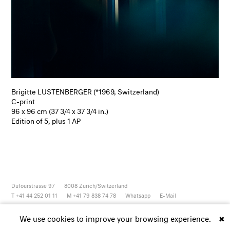
Brigitte LUSTENBERGER (*1969, Switzerland)
C-print
96 x 96 cm (37 3/4 x 37 3/4 in.)
Edition of 5, plus 1 AP
Dufourstrasse 97
8008
Zurich/Switzerland
T +41 44 252 01 11
M +41 79 838 74 78
Whatsapp
E-Mail
Newsletter
Artsy
Instagram
Facebook
Vimeo
Youtube
We use cookies to improve your browsing experience.
✖