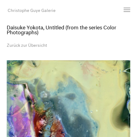
Christophe Guye Galerie
Daisuke Yokota, Untitled (from the series Color
Photographs)
Künstler:innen
Ausstellungen
Zurück zur Übersicht
Messen
Newsroom
Shop
Galerie
Suche
E-Mail
EN