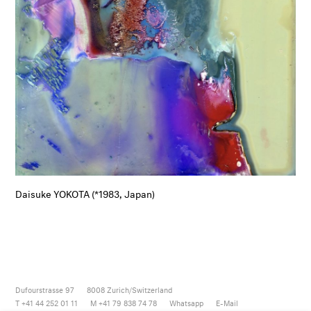
Daisuke YOKOTA (*1983, Japan)
Dufourstrasse 97
8008
Zurich/Switzerland
T +41 44 252 01 11
M +41 79 838 74 78
Whatsapp
E-Mail