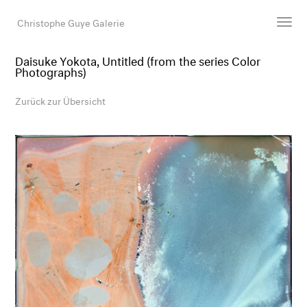
Christophe Guye Galerie
Daisuke Yokota, Untitled (from the series Color
Photographs)
Künstler:innen
Ausstellungen
Zurück zur Übersicht
Messen
Newsroom
Shop
Galerie
Suche
E-Mail
EN