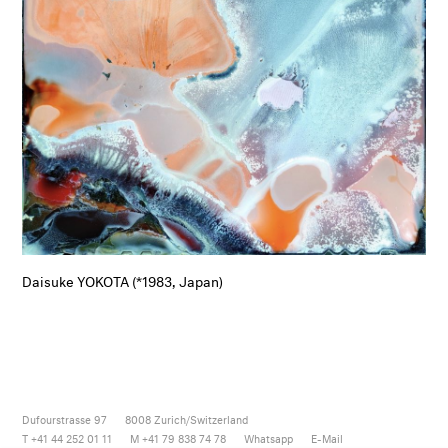
Daisuke YOKOTA (*1983, Japan)
Dufourstrasse 97
8008
Zurich/Switzerland
T +41 44 252 01 11
M +41 79 838 74 78
Whatsapp
E-Mail