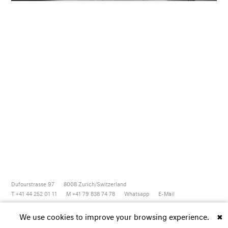
Dufourstrasse 97
8008
Zurich/Switzerland
T +41 44 252 01 11
M +41 79 838 74 78
Whatsapp
E-Mail
Newsletter
Artsy
Instagram
Facebook
Vimeo
Youtube
We use cookies to improve your browsing experience.
✖