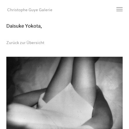
Christophe Guye Galerie
Daisuke Yokota,
Künstler:innen
Ausstellungen
Zurück zur Übersicht
Messen
Newsroom
Shop
Galerie
Suche
E-Mail
EN