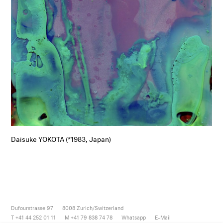
Daisuke YOKOTA (*1983, Japan)
Dufourstrasse 97
8008
Zurich/Switzerland
T +41 44 252 01 11
M +41 79 838 74 78
Whatsapp
E-Mail