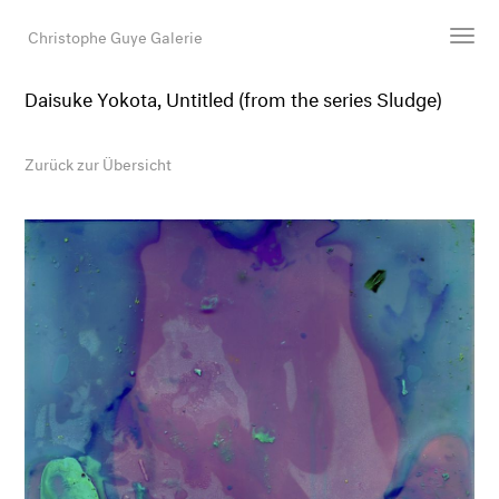
Christophe Guye Galerie
Daisuke Yokota, Untitled (from the series Sludge)
Künstler:innen
Ausstellungen
Zurück zur Übersicht
Messen
Newsroom
Shop
Galerie
Suche
E-Mail
EN