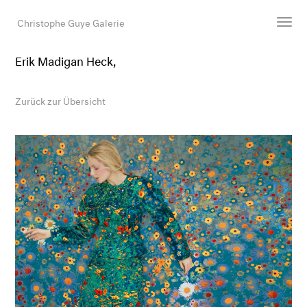
Christophe Guye Galerie
Erik Madigan Heck,
Künstler:innen
Ausstellungen
Zurück zur Übersicht
Messen
Newsroom
Shop
Galerie
Suche
E-Mail
EN