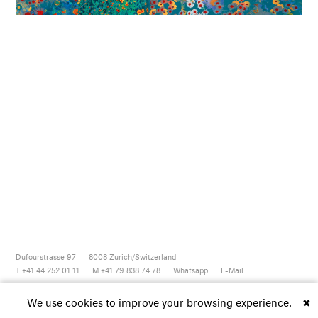
Dufourstrasse 97
8008
Zurich/Switzerland
T +41 44 252 01 11
M +41 79 838 74 78
Whatsapp
E-Mail
Newsletter
Artsy
Instagram
Facebook
Vimeo
Youtube
We use cookies to improve your browsing experience.
✖