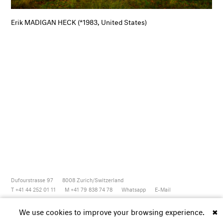
Erik MADIGAN HECK (*1983, United States)
Dufourstrasse 97
8008
Zurich/Switzerland
T +41 44 252 01 11
M +41 79 838 74 78
Whatsapp
E-Mail
Newsletter
Artsy
Instagram
Facebook
Vimeo
Youtube
We use cookies to improve your browsing experience.
✖