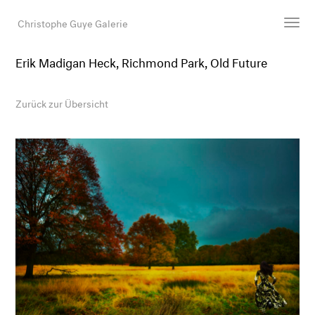
Christophe Guye Galerie
Erik Madigan Heck, Richmond Park, Old Future
Künstler:innen
Ausstellungen
Zurück zur Übersicht
Messen
Newsroom
Shop
Galerie
Suche
E-Mail
EN