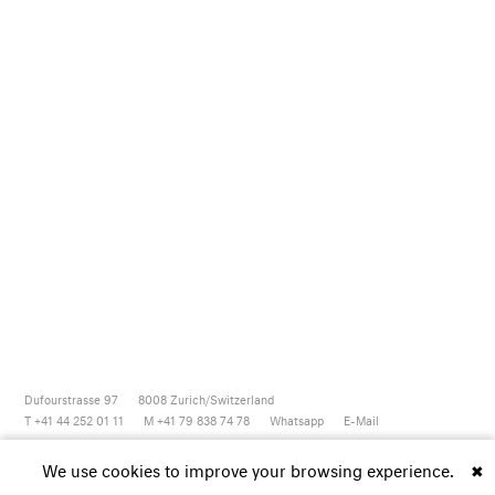
Dufourstrasse 97
8008
Zurich/Switzerland
T +41 44 252 01 11
M +41 79 838 74 78
Whatsapp
E-Mail
Newsletter
Artsy
Instagram
Facebook
Vimeo
Youtube
We use cookies to improve your browsing experience.
✖