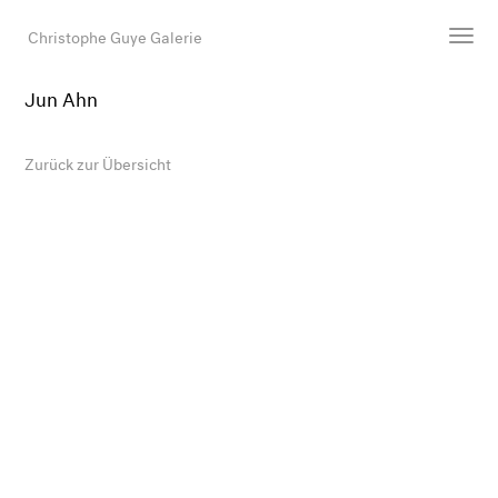
Christophe Guye Galerie
Jun Ahn
Künstler:innen
Ausstellungen
Zurück zur Übersicht
Messen
Newsroom
Shop
Galerie
Suche
E-Mail
EN