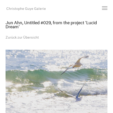
Christophe Guye Galerie
Jun Ahn, Untitled #029, from the project 'Lucid
Dream'
Künstler:innen
Ausstellungen
Zurück zur Übersicht
Messen
Newsroom
Shop
Galerie
Suche
E-Mail
EN