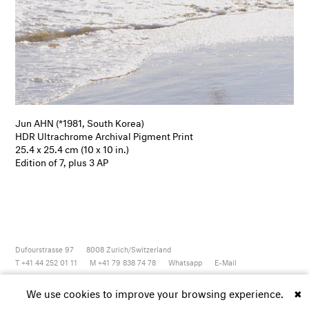
Jun AHN (*1981, South Korea)
HDR Ultrachrome Archival Pigment Print
25.4 x 25.4 cm (10 x 10 in.)
Edition of 7, plus 3 AP
Dufourstrasse 97
8008
Zurich/Switzerland
T +41 44 252 01 11
M +41 79 838 74 78
Whatsapp
E-Mail
Newsletter
Artsy
Instagram
Facebook
Vimeo
Youtube
We use cookies to improve your browsing experience.
✖