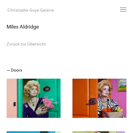
Christophe Guye Galerie
Miles Aldridge
Künstler:innen
Ausstellungen
Zurück zur Übersicht
Messen
Newsroom
Shop
Doors
Galerie
Suche
E-Mail
EN