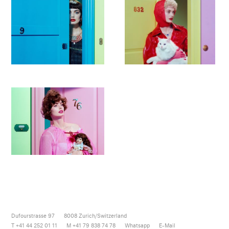
Dufourstrasse 97
8008
Zurich/Switzerland
T +41 44 252 01 11
M +41 79 838 74 78
Whatsapp
E-Mail