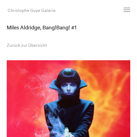
Christophe Guye Galerie
Miles Aldridge, Bang!Bang! #1
Künstler:innen
Ausstellungen
Zurück zur Übersicht
Messen
Newsroom
Shop
Galerie
Suche
E-Mail
EN