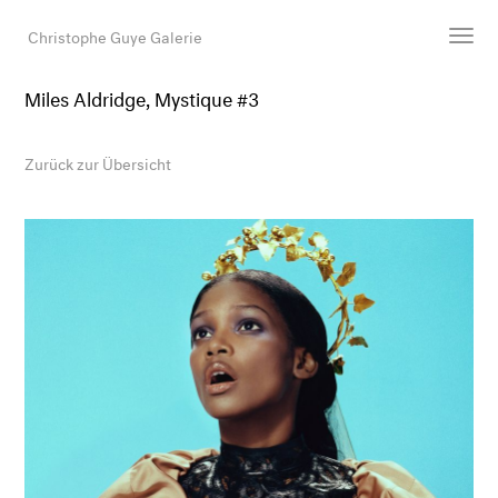
Christophe Guye Galerie
Miles Aldridge, Mystique #3
Künstler:innen
Ausstellungen
Zurück zur Übersicht
Messen
Newsroom
Shop
Galerie
Suche
E-Mail
EN