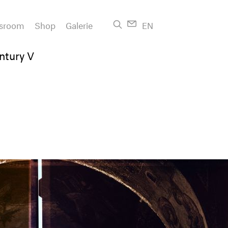
sroom
Shop
Galerie
EN
ntury V