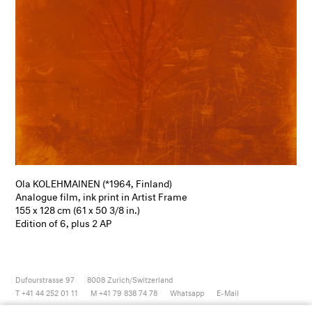
Ola KOLEHMAINEN (*1964, Finland)
Analogue film, ink print in Artist Frame
155 x 128 cm (61 x 50 3/8 in.)
Edition of 6, plus 2 AP
Dufourstrasse 97
8008
Zurich/Switzerland
T +41 44 252 01 11
M +41 79 838 74 78
Whatsapp
E-Mail