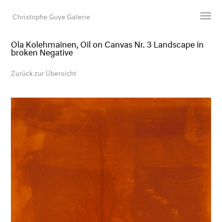
Christophe Guye Galerie
Ola Kolehmainen, Oil on Canvas Nr. 3 Landscape in
broken Negative
Künstler:innen
Ausstellungen
Zurück zur Übersicht
Messen
Newsroom
Shop
Galerie
Suche
E-Mail
EN