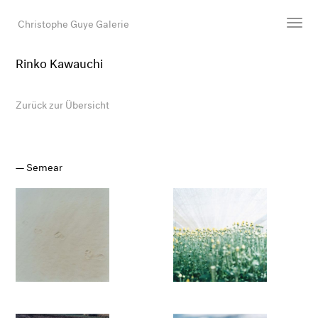
Christophe Guye Galerie
Rinko Kawauchi
Künstler:innen
Ausstellungen
Zurück zur Übersicht
Messen
Newsroom
Shop
Semear
Galerie
Suche
E-Mail
EN