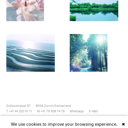
Dufourstrasse 97
8008
Zurich/Switzerland
T +41 44 252 01 11
M +41 79 838 74 78
Whatsapp
E-Mail
Newsletter
Artsy
Instagram
Facebook
Vimeo
Youtube
We use cookies to improve your browsing experience.
✖