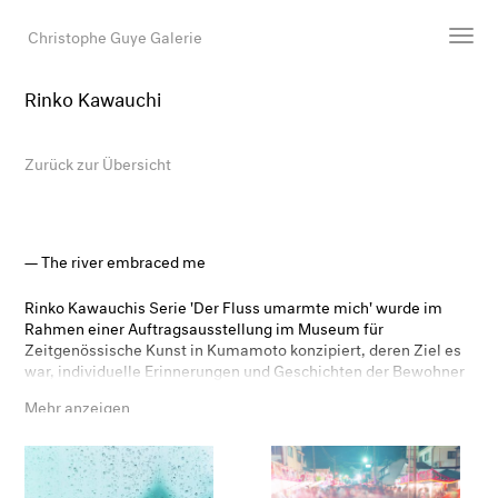
Christophe Guye Galerie
Rinko Kawauchi
Künstler:innen
Ausstellungen
Zurück zur Übersicht
Messen
Newsroom
Shop
The river embraced me
Galerie
Rinko Kawauchis Serie 'Der Fluss umarmte mich' wurde im
Rahmen einer Auftragsausstellung im Museum für
Zeitgenössische Kunst in Kumamoto konzipiert, deren Ziel es
Suche
war, individuelle Erinnerungen und Geschichten der Bewohner
E-Mail
von Kumamoto mit fotografischen Werken zu verbinden. Ein
Mehr anzeigen
offener Aufruf führte zu Fotografien, die an mehr als 40 Orten
EN
in Kumamoto und Umgebung aufgenommen wurden, von
Parks und der Küste bis hin zu einem Bahnhof, einer leeren
Strasse und einem Teich mit Koi. Die Serie ist eine
Gemeinschaftsarbeit zwischen Kawauchi und den Menschen in