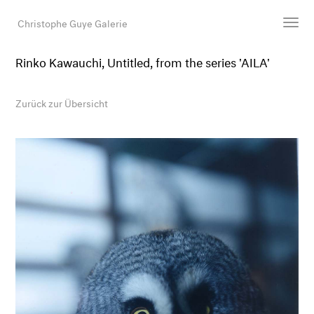
Christophe Guye Galerie
Rinko Kawauchi, Untitled, from the series 'AILA'
Künstler:innen
Ausstellungen
Zurück zur Übersicht
Messen
Newsroom
Shop
Galerie
Suche
E-Mail
EN