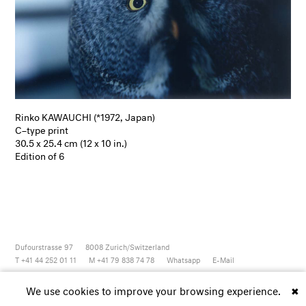
Rinko KAWAUCHI (*1972, Japan)
C–type print
30.5 x 25.4 cm (12 x 10 in.)
Edition of 6
Dufourstrasse 97
8008
Zurich/Switzerland
T +41 44 252 01 11
M +41 79 838 74 78
Whatsapp
E-Mail
Newsletter
Artsy
Instagram
Facebook
Vimeo
Youtube
We use cookies to improve your browsing experience.
✖