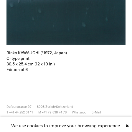
Rinko KAWAUCHI (*1972, Japan)
C–type print
30.5 x 25.4 cm (12 x 10 in.)
Edition of 6
Dufourstrasse 97
8008
Zurich/Switzerland
T +41 44 252 01 11
M +41 79 838 74 78
Whatsapp
E-Mail
Newsletter
Artsy
Instagram
Facebook
Vimeo
Youtube
We use cookies to improve your browsing experience.
✖