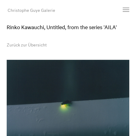
Christophe Guye Galerie
Rinko Kawauchi, Untitled, from the series 'AILA'
Künstler:innen
Ausstellungen
Zurück zur Übersicht
Messen
Newsroom
Shop
Galerie
Suche
E-Mail
EN