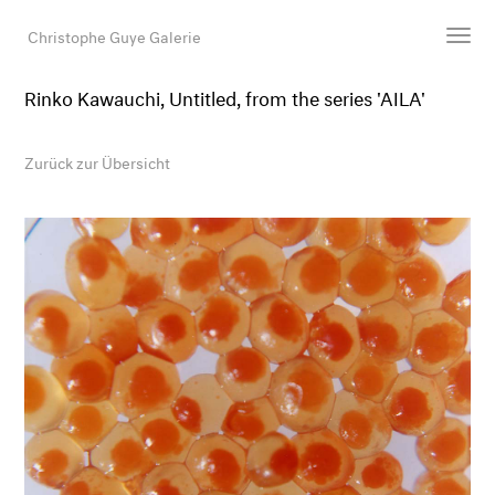
Christophe Guye Galerie
Rinko Kawauchi, Untitled, from the series 'AILA'
Künstler:innen
Ausstellungen
Zurück zur Übersicht
Messen
Newsroom
Shop
Galerie
Suche
E-Mail
EN