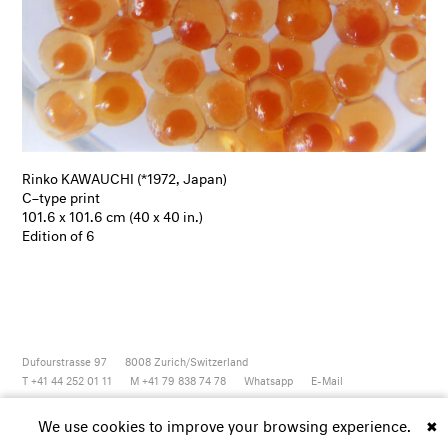
Rinko KAWAUCHI (*1972, Japan)
C–type print
101.6 x 101.6 cm (40 x 40 in.)
Edition of 6
Dufourstrasse 97
8008
Zurich/Switzerland
T +41 44 252 01 11
M +41 79 838 74 78
Whatsapp
E-Mail
Newsletter
Artsy
Instagram
Facebook
Vimeo
Youtube
We use cookies to improve your browsing experience.
✖