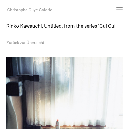
Christophe Guye Galerie
Rinko Kawauchi, Untitled, from the series 'Cui Cui'
Künstler:innen
Ausstellungen
Zurück zur Übersicht
Messen
Newsroom
Shop
Galerie
Suche
E-Mail
EN