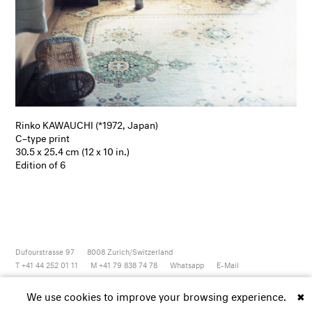
Rinko KAWAUCHI (*1972, Japan)
C–type print
30.5 x 25.4 cm (12 x 10 in.)
Edition of 6
Dufourstrasse 97
8008
Zurich/Switzerland
T +41 44 252 01 11
M +41 79 838 74 78
Whatsapp
E-Mail
Newsletter
Artsy
Instagram
Facebook
Vimeo
Youtube
We use cookies to improve your browsing experience.
✖