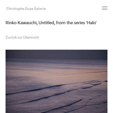
Christophe Guye Galerie
Rinko Kawauchi, Untitled, from the series 'Halo'
Künstler:innen
Ausstellungen
Zurück zur Übersicht
Messen
Newsroom
Shop
Galerie
Suche
E-Mail
EN