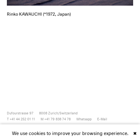
Rinko KAWAUCHI (*1972, Japan)
Dufourstrasse 97
8008
Zurich/Switzerland
T +41 44 252 01 11
M +41 79 838 74 78
Whatsapp
E-Mail
Newsletter
Artsy
Instagram
Facebook
Vimeo
Youtube
We use cookies to improve your browsing experience.
✖