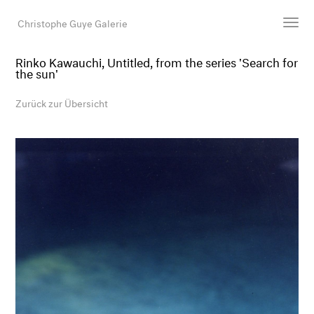
Christophe Guye Galerie
Rinko Kawauchi, Untitled, from the series 'Search for
the sun'
Künstler:innen
Ausstellungen
Zurück zur Übersicht
Messen
Newsroom
Shop
Galerie
Suche
E-Mail
EN