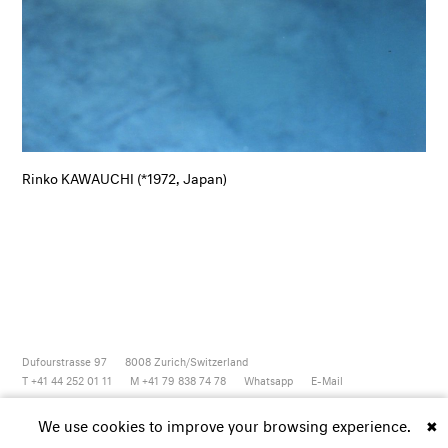
Rinko KAWAUCHI (*1972, Japan)
Dufourstrasse 97
8008
Zurich/Switzerland
T +41 44 252 01 11
M +41 79 838 74 78
Whatsapp
E-Mail
Newsletter
Artsy
Instagram
Facebook
Vimeo
Youtube
We use cookies to improve your browsing experience.
✖