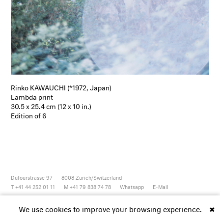
Rinko KAWAUCHI (*1972, Japan)
Lambda print
30.5 x 25.4 cm (12 x 10 in.)
Edition of 6
Dufourstrasse 97
8008
Zurich/Switzerland
T +41 44 252 01 11
M +41 79 838 74 78
Whatsapp
E-Mail
Newsletter
Artsy
Instagram
Facebook
Vimeo
Youtube
We use cookies to improve your browsing experience.
✖