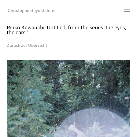
Christophe Guye Galerie
Rinko Kawauchi, Untitled, from the series 'the eyes,
the ears,'
Künstler:innen
Ausstellungen
Zurück zur Übersicht
Messen
Newsroom
Shop
Galerie
Suche
E-Mail
EN