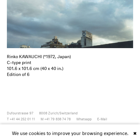
Rinko KAWAUCHI (*1972, Japan)
C–type print
101.6 x 101.6 cm (40 x 40 in.)
Edition of 6
Dufourstrasse 97
8008
Zurich/Switzerland
T +41 44 252 01 11
M +41 79 838 74 78
Whatsapp
E-Mail
Newsletter
Artsy
Instagram
Facebook
Vimeo
Youtube
We use cookies to improve your browsing experience.
✖