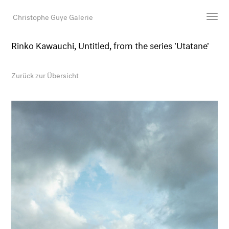
Christophe Guye Galerie
Rinko Kawauchi, Untitled, from the series 'Utatane'
Künstler:innen
Ausstellungen
Zurück zur Übersicht
Messen
Newsroom
Shop
Galerie
Suche
E-Mail
EN