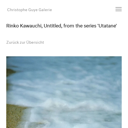
Christophe Guye Galerie
Rinko Kawauchi, Untitled, from the series 'Utatane'
Künstler:innen
Ausstellungen
Zurück zur Übersicht
Messen
Newsroom
Shop
Galerie
Suche
E-Mail
EN