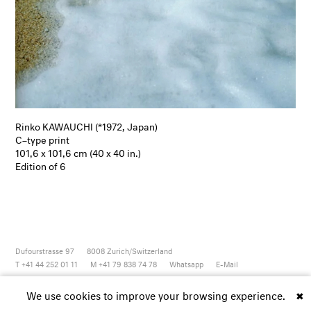
Rinko KAWAUCHI (*1972, Japan)
C–type print
101,6 x 101,6 cm (40 x 40 in.)
Edition of 6
Dufourstrasse 97
8008
Zurich/Switzerland
T +41 44 252 01 11
M +41 79 838 74 78
Whatsapp
E-Mail
Newsletter
Artsy
Instagram
Facebook
Vimeo
Youtube
We use cookies to improve your browsing experience.
✖