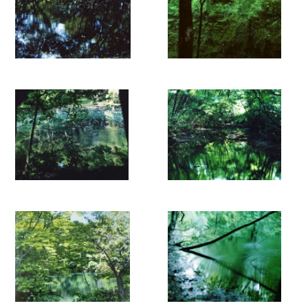
Spiegel wirkt und komplizierte optische Effekte erzeugt. [...]
Der Anblick eines scheinbar aussergewöhnlich tiefen Raumes,
der in der flachen Wasseroberfläche erscheint, ist ein
Mysterium, und unser Blick wird gelockt, ja sogar tief in diese
Welt, die wir sehen können, gesogen.’ – Risaku Suzuki. Wenn
man durch das Objektiv einer Kamera auf das Wasser schaut,
werden die Blätter in völliger Authentizität gezeigt, so dass es
unmöglich ist, die Reflexionen von den tatsächlich im Boden
und in der Luft stehenden Bäumen zu unterscheiden. Das
Ergebnis ist eine mimetische Darstellung, die nur innerhalb der
Fotografien existiert. In ihrer Präsentation vertauscht Suzuki
die Positionen von Luft und Wasser, indem er die vertikalen
Ausrichtungen der Fotografien vertauscht. Bei dem Versuch zu
bestimmen, ob es sich um ein Foto von Bäumen oder um deren
Spiegelung handelt, wird uns klar, dass das Foto ursprünglich
selbst ein reflektiertes Bild ist - eine verschachtelte visuelle
Erfahrung, bei der die Werke selbst zu einer eigenwilligen
fotografischen Theorie werden. Mit seinen üppigen,
nachdenklichen Bildern lädt 'Water Mirror' zu einer
faszinierenden Reise der Wahrnehmung ein und wird
wahrscheinlich zu einem der repräsentativsten Werke Suzukis
werden.