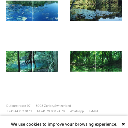
Dufourstrasse 97
8008
Zurich/Switzerland
T +41 44 252 01 11
M +41 79 838 74 78
Whatsapp
E-Mail
Newsletter
Artsy
Instagram
Facebook
Vimeo
Youtube
We use cookies to improve your browsing experience.
✖