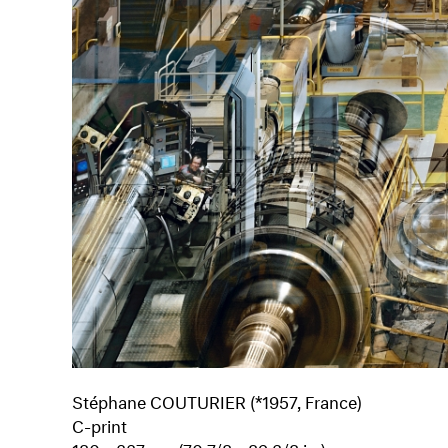
Stéphane COUTURIER (*1957, France)
C-print
180 x 227 cm (70 7/8 x 89 3/8 in.)