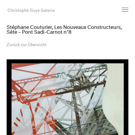
Christophe Guye Galerie
Stéphane Couturier, Les Nouveaux Constructeurs,
Sète – Pont Sadi-Carnot n°8
Künstler:innen
Ausstellungen
Zurück zur Übersicht
Messen
Newsroom
Shop
Galerie
Suche
E-Mail
EN