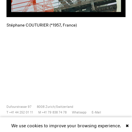
Stéphane COUTURIER (*1957, France)
Dufourstrasse 97
8008
Zurich/Switzerland
T +41 44 252 01 11
M +41 79 838 74 78
Whatsapp
E-Mail
Newsletter
Artsy
Instagram
Facebook
Vimeo
Youtube
We use cookies to improve your browsing experience.
✖