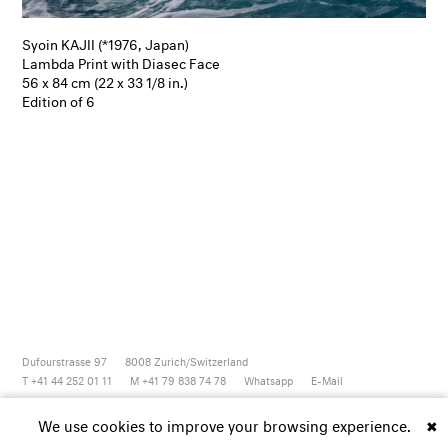
Syoin KAJII (*1976, Japan)
Lambda Print with Diasec Face
56 x 84 cm (22 x 33 1/8 in.)
Edition of 6
Dufourstrasse 97
8008
Zurich/Switzerland
T +41 44 252 01 11
M +41 79 838 74 78
Whatsapp
E-Mail
Newsletter
Artsy
Instagram
Facebook
Vimeo
Youtube
We use cookies to improve your browsing experience.
✖