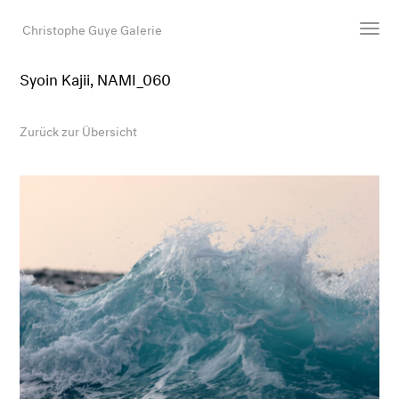
Christophe Guye Galerie
Syoin Kajii, NAMI_060
Künstler:innen
Ausstellungen
Zurück zur Übersicht
Messen
Newsroom
Shop
Galerie
Suche
E-Mail
EN